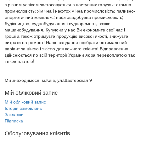
з рівним успіхом застосовується в наступних галузях: атомна
промисловість; хімічна і нафтохімічна промисловість; паливно-
енергетичний комплекс; нафтовидобувна промисловість;
будівництво; суднобудування і судноремонт; важке
машинобудування. Купуючи у нас Ви економите свої час і
гроші а також отримуєте продукцію високої якості, знижуєте
витрати на ремонт! Наше завдання підібрати оптимальний
варіант за ціною і якістю для кожного клієнта! Відправлення
здійснюється по всій території України як за передоплатою так
і післяплатою!
Ми знаходимося: м.Київ, ул.Шахтёрская 9
Мій обліковий запис
Мій обліковий запис
Історія замовлень
Закладки
Підписка
Обслуговування клієнтів