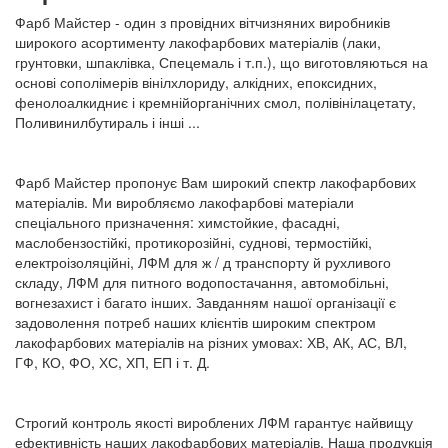
Фарб Майстер - один з провідних вітчизняних виробників
широкого асортименту лакофарбових матеріалів (лаки,
грунтовки, шпаклівка, Спецемаль і т.п.), що виготовляються на
основі сополімерів вінілхлориду, алкідних, епоксидних,
фенолоалкидниє і кремнійорганічних смол, полівінілацетату,
Поливинилбутираль і інші ...
Фарб Майстер пропонує Вам широкий спектр лакофарбових
матеріалів. Ми виробляємо лакофарбові матеріали
спеціального призначення: химстойкие, фасадні,
маслобензостійкі, протикорозійні, суднові, термостійкі,
електроізоляційні, ЛФМ для ж / д транспорту й рухливого
складу, ЛФМ для питного водопостачання, автомобільні,
вогнезахист і багато інших. Завданням нашої організації є
задоволення потреб наших клієнтів широким спектром
лакофарбових матеріалів на різних умовах: ХВ, АК, АС, ВЛ,
ГФ, КО, ФО, ХС, ХП, ЕП і т. Д.
Строгий контроль якості вироблених ЛФМ гарантує найвищу
ефективність наших лакофарбових матеріалів. Наша продукція